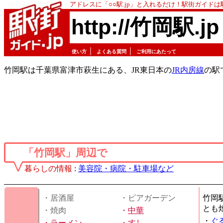
アドレスに「○○駅.jp」と入れるだけ！駅街ガイド
http://竹岡駅.jp
｜
｜
使い方
よくある質問
ご利用にあたって
竹岡駅は千葉県富津市萩生にある、JR東日本の
JR内房線
の駅
「竹岡駅」周辺で
暮らしの情報
:
美容院・病院・駐車場など
・居酒屋
・ビアガーデン
竹岡
とも
・焼肉
・
中華
・
ぐ
・
ラーメン
・
すし