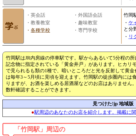
・英会話
・外国語会話
竹岡
・教養教室
・趣味教室
・
ケ
と分
・
各種学校
・専門学校
・
リ
竹岡駅はJR内房線の停車駅です。駅からあるいて5分程の
記念物に指定されている「黄金井戸」があります。ヒカリ
で見られるも類の1種で、暗いところだと光を反射して黄金
は毎年3～5月頃に見頃を迎えます。竹岡駅の徒歩圏内には
りますが、お酒を楽しめる居酒屋などのお店はありません。
数軒確認することができます。
見つけた!jp 地域版
●
駅周辺のあなたのお店を紹介します。掲載に
「竹岡駅」周辺の