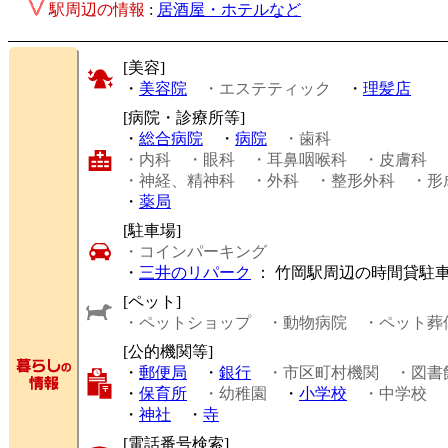
駅周辺の情報
:
居酒屋・ホテルなど
[美容]
・
美容院
・エステティック
・
理髪店
[病院・診療所等]
・
総合病院
・
病院
・歯科
・内科
・眼科
・耳鼻咽喉科
・皮膚科
・神経、精神科
・外科
・整形外科
・形
・
薬局
[駐車場]
・コインパーキング
・
三井のリパーク
： 竹岡駅周辺の時間貸駐
[ペット]
・ペットショップ
・動物病院
・ペット葬
[公的機関等]
・
郵便局
・
銀行
・市区町村機関
・図書
・
保育所
・幼稚園
・
小学校
・中学校
・
神社
・
寺
[電話番号検索]