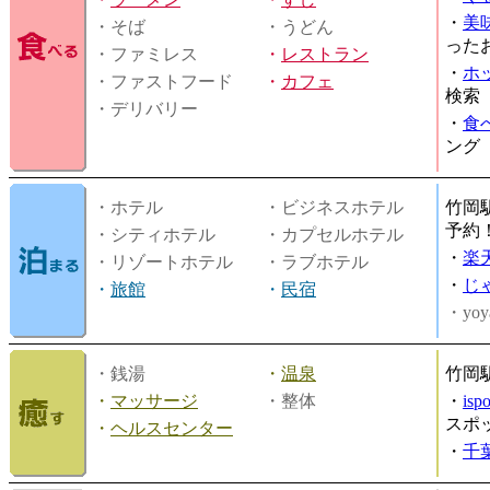
・
美
・そば
・うどん
った
・ファミレス
・
レストラン
・
ホ
・ファストフード
・
カフェ
検索
・デリバリー
・
食
ング
・ホテル
・ビジネスホテル
竹岡
予約
・シティホテル
・カプセルホテル
・
楽
・リゾートホテル
・ラブホテル
・
じ
・
旅館
・
民宿
・yoy
・銭湯
・
温泉
竹岡
・
マッサージ
・整体
・
is
スポ
・
ヘルスセンター
・
千