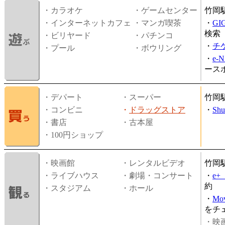
・カラオケ
・ゲームセンター
竹岡
・インターネットカフェ
・マンガ喫茶
・
GI
検索
・ビリヤード
・パチンコ
・
チ
・プール
・ボウリング
・
e-
ース
・デパート
・スーパー
竹岡
・コンビニ
・
ドラッグストア
・
Shu
・書店
・古本屋
・100円ショップ
・映画館
・レンタルビデオ
竹岡
・ライブハウス
・劇場・コンサート
・
e
約
・スタジアム
・ホール
・
Mov
をチ
・映画