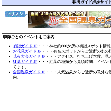
駅街ガイド姉妹サイ
季節ごとのイベントをご案内
初詣ガイド.JP
・・・神社約600か所の初詣スポット情
お花見ガイド.JP
・・・有名スポットからご近所のあの桜
花火大会ガイド.JP
・・・アクセス、打ち上げ本数、見
紅葉ガイド.JP
・・・紅葉の種類から見頃時期、イベン
てます。
全国温泉ガイド.JP
・・・人気温泉からご近所の意外な
内。